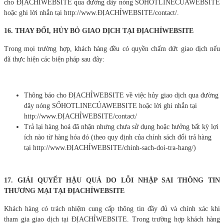
cho ĐỊACHỈWEBSITE qua đường dây nóng SỐHOTLINECỦAWEBSITE
hoặc ghi lời nhắn tại http://www.ĐỊACHỈWEBSITE/contact/.
16.
THAY ĐỔI, HỦY BỎ GIAO DỊCH TẠI ĐỊACHỈWEBSITE
Trong mọi trường hợp, khách hàng đều có quyền chấm dứt giao dịch nếu
đã thực hiện các biện pháp sau đây:
Thông báo cho ĐỊACHỈWEBSITE về việc hủy giao dịch qua đường
dây nóng SỐHOTLINECỦAWEBSITE hoặc lời ghi nhắn tại
http://www.ĐỊACHỈWEBSITE/contact/
Trả lại hàng hoá đã nhận nhưng chưa sử dụng hoặc hưởng bất kỳ lợi
ích nào từ hàng hóa đó (theo quy định của chính sách đổi trả hàng
tại http://www.ĐỊACHỈWEBSITE/chinh-sach-doi-tra-hang/)
17. GIẢI QUYẾT HẬU QUẢ DO LỖI NHẬP SAI THÔNG TIN
THƯƠNG MẠI TẠI ĐỊACHỈWEBSITE
Khách hàng có trách nhiệm cung cấp thông tin đầy đủ và chính xác khi
tham gia giao dịch tại ĐỊACHỈWEBSITE. Trong trường hợp khách hàng