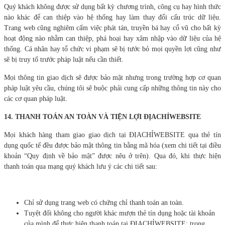
Quý khách không được sử dụng bất kỳ chương trình, công cụ hay hình thức
nào khác để can thiệp vào hệ thống hay làm thay đổi cấu trúc dữ liệu.
Trang web cũng nghiêm cấm việc phát tán, truyền bá hay cổ vũ cho bất kỳ
hoạt động nào nhằm can thiệp, phá hoại hay xâm nhập vào dữ liệu của hệ
thống. Cá nhân hay tổ chức vi phạm sẽ bị tước bỏ mọi quyền lợi cũng như
sẽ bị truy tố trước pháp luật nếu cần thiết.
Mọi thông tin giao dịch sẽ được bảo mật nhưng trong trường hợp cơ quan
pháp luật yêu cầu, chúng tôi sẽ buộc phải cung cấp những thông tin này cho
các cơ quan pháp luật.
14.
THANH TOÁN AN TOÀN VÀ TIỆN LỢI ĐỊACHỈWEBSITE
Mọi khách hàng tham giao giao dịch tại ĐỊACHỈWEBSITE qua thẻ tín
dụng quốc tế đều được bảo mật thông tin bằng mã hóa (xem chi tiết tại điều
khoản “Quy định về bảo mật” được nêu ở trên). Qua đó, khi thực hiện
thanh toán qua mạng quý khách lưu ý các chi tiết sau:
Chỉ sử dụng trang web có chứng chỉ thanh toán an toàn.
Tuyệt đối không cho người khác mượn thẻ tín dụng hoặc tài khoản
của mình để thực hiện thanh toán tại ĐỊACHỈWEBSITE; trong