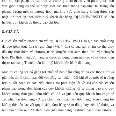
Đối với sản phẩm do các đơn vị Thương nhân thành viên phân phối, khu
vực giao hàng có thể sẽ được giới hạn theo thông cập nhật tại trang sản
phẩm. Trong một số trường hợp, mà khu vực giao hàng không được cập
nhật kịp thời tại thời điểm quý khách đặt hàng, ĐỊACHỈWEBSITE sẽ liên
hệ đến quý khách để thông báo chi tiết.
8.
GIÁ CẢ
Giá cả sản phẩm được niêm yết tại ĐỊACHỈWEBSITE là giá bán cuối cùng
đã bao gồm thuế Giá trị gia tăng (VAT). Giá cả của sản phẩm có thể thay
đổi tùy thời điểm và chương trình khuyến mãi kèm theo. Phí vận chuyển
hoặc Phí thực hiện đơn hàng sẽ được áp dụng thêm nếu có, và sẽ được hiển
thị rõ tại trang Thanh toán khi quý khách tiến hành đặt hàng.
Mặc dù chúng tôi cố gắng tốt nhất để bảo đảm rằng tất cả các thông tin và
giá hiển thị là chính xác đối với từng sản phẩm, đôi khi sẽ có một số trường
hợp bị lỗi hoặc sai sót. Nếu chúng tôi phát hiện lỗi về giá của bất kỳ sản
phẩm nào trong đơn hàng của quý khách, chúng tôi sẽ thông báo cho quý
khách trong thời gian sớm nhất có thể và gửi đến quý khách lựa chọn để
xác nhận lại đơn hàng với giá chính xác hoặc hủy đơn hàng. Nếu chúng tôi
không thể liên lạc với quý khách, đơn hàng sẽ tự động hủy trên hệ thống và
lệnh hoàn tiền sẽ được thực hiện (nếu đơn hàng đã được thanh toán trước).