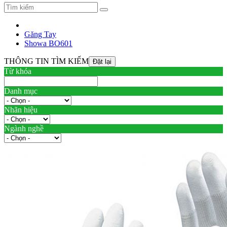
Găng Tay
Showa BO601
THÔNG TIN TÌM KIẾM
Từ khóa
Danh mục
Nhãn hiệu
Ngành nghề