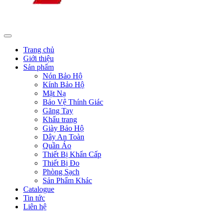
Trang chủ
Giới thiệu
Sản phẩm
Nón Bảo Hộ
Kính Bảo Hộ
Mặt Nạ
Bảo Vệ Thính Giác
Găng Tay
Khẩu trang
Giày Bảo Hộ
Dây An Toàn
Quần Áo
Thiết Bị Khẩn Cấp
Thiết Bị Đo
Phòng Sạch
Sản Phẩm Khác
Catalogue
Tin tức
Liên hệ