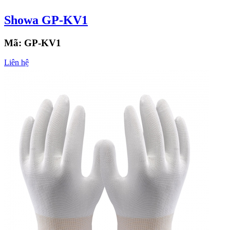
Showa GP-KV1
Mã:
GP-KV1
Liên hệ