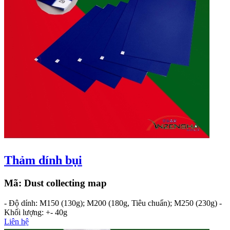
Thảm dính bụi
Mã:
Dust collecting map
- Độ dính: M150 (130g); M200 (180g, Tiêu chuẩn); M250 (230g) -
Khối lượng: +- 40g
Liên hệ