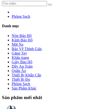
Phòng Sạch
Danh mục
Nón Bảo Hộ
Kính Bảo Hộ
Mặt Nạ
Bảo Vệ Thính Giác
Găng Tay
Khẩu trang
Giày Bảo Hộ
Dây An Toàn
Quần Áo
Thiết Bị Khẩn Cấp
Thiết Bị Đo
Phòng Sạch
Sản Phẩm Khác
Sản phẩm mới nhất