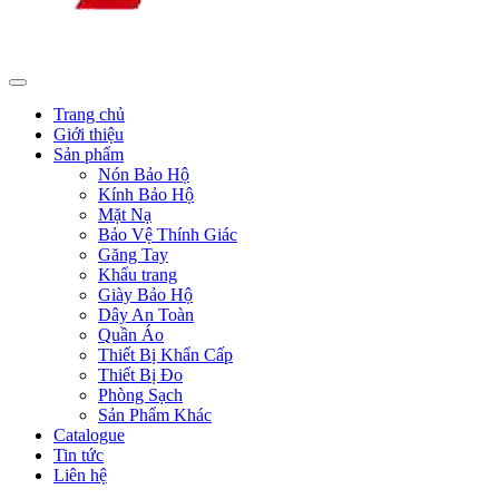
Trang chủ
Giới thiệu
Sản phẩm
Nón Bảo Hộ
Kính Bảo Hộ
Mặt Nạ
Bảo Vệ Thính Giác
Găng Tay
Khẩu trang
Giày Bảo Hộ
Dây An Toàn
Quần Áo
Thiết Bị Khẩn Cấp
Thiết Bị Đo
Phòng Sạch
Sản Phẩm Khác
Catalogue
Tin tức
Liên hệ