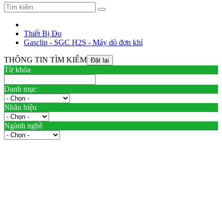
Thiết Bị Đo
Gasclip - SGC H2S - Máy dò đơn khí
THÔNG TIN TÌM KIẾM
Từ khóa
Danh mục
Nhãn hiệu
Ngành nghề