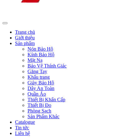
Trang chủ
Giới thiệu
Sản phẩm
Nón Bảo Hộ
Kính Bảo Hộ
Mặt Nạ
Bảo Vệ Thính Giác
Găng Tay
Khẩu trang
Giày Bảo Hộ
Dây An Toàn
Quần Áo
Thiết Bị Khẩn Cấp
Thiết Bị Đo
Phòng Sạch
Sản Phẩm Khác
Catalogue
Tin tức
Liên hệ